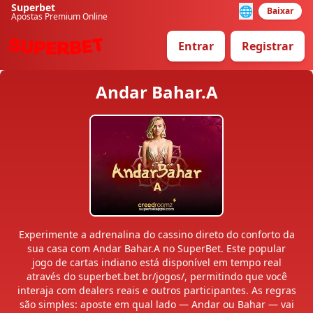
Superbet
🌐
Baixar
Apostas Premium Online
Entrar
Registrar
Andar Bahar.A
Experimente a adrenalina do cassino direto do conforto da
sua casa com Andar Bahar.A no SuperBet. Este popular
jogo de cartas indiano está disponível em tempo real
através do superbet.bet.br/jogos/, permitindo que você
interaja com dealers reais e outros participantes. As regras
são simples: aposte em qual lado — Andar ou Bahar — vai