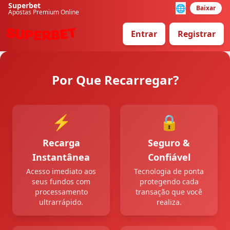
Superbet
🌐
Baixar
Apostas Premium Online
Entrar
Registrar
Por Que Recarregar?
⚡
🔒
Recarga
Seguro &
Instantânea
Confiável
Acesso imediato aos
Tecnologia de ponta
seus fundos com
protegendo cada
processamento
transação que você
ultrarrápido.
realiza.