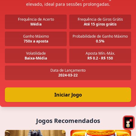
elevado, ideal para sessões prolongadas.
Frequência de Acerto
Frequência de Giros Grátis
Média
Até 15 giros grátis
Ganho Máximo
Probabilidade de Ganho Máximo
750x a aposta
0.5%
Volatilidade
Aposta Mín.-Máx.
Baixa-Média
R$ 0.2 - R$ 150
Data de Lançamento
2024-03-22
Iniciar Jogo
Jogos Recomendados