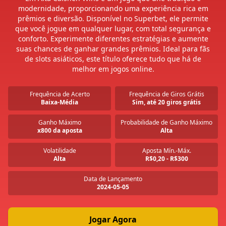
modernidade, proporcionando uma experiência rica em
prêmios e diversão. Disponível no Superbet, ele permite
que você jogue em qualquer lugar, com total segurança e
conforto. Experimente diferentes estratégias e aumente
suas chances de ganhar grandes prêmios. Ideal para fãs
de slots asiáticos, este título oferece tudo que há de
melhor em jogos online.
Frequência de Acerto
Frequência de Giros Grátis
Baixa-Média
Sim, até 20 giros grátis
Ganho Máximo
Probabilidade de Ganho Máximo
x800 da aposta
Alta
Volatilidade
Aposta Mín.-Máx.
Alta
R$0,20 - R$300
Data de Lançamento
2024-05-05
Jogar Agora