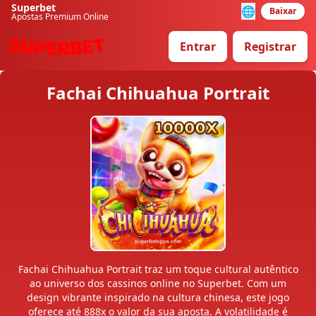
Superbet
🌐
Baixar
Apostas Premium Online
Entrar
Registrar
Fachai Chihuahua Portrait
Fachai Chihuahua Portrait traz um toque cultural autêntico
ao universo dos cassinos online no Superbet. Com um
design vibrante inspirado na cultura chinesa, este jogo
oferece até 888x o valor da sua aposta. A volatilidade é