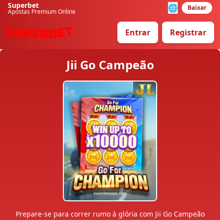
Superbet
🌐
Baixar
Apostas Premium Online
Entrar
Registrar
Jii Go Campeão
Prepare-se para correr rumo à glória com Jii Go Campeão